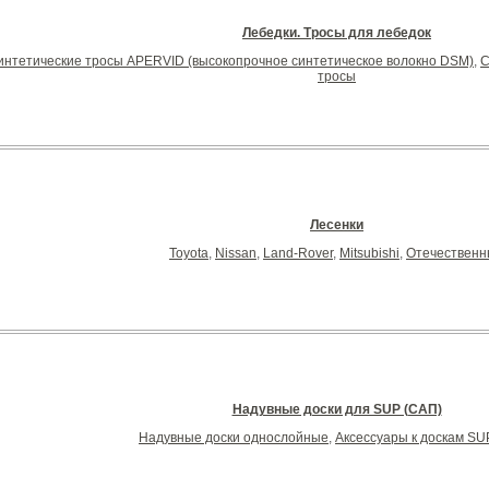
Лебедки. Тросы для лебедок
интетические тросы APERVID (высокопрочное синтетическое волокно DSM)
,
С
тросы
Лесенки
Toyota
,
Nissan
,
Land-Rover
,
Mitsubishi
,
Отечествен
Надувные доски для SUP (САП)
Надувные доски однослойные
,
Аксессуары к доскам SU