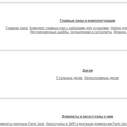
Главные пары и комплектующие
Главная пара
,
Комплект главных пар c наборами для установки
,
Набор для
Регулировочные шайбы, подшипники и сателлиты
,
Фланец 
Диски
Стальные диски
,
Легкосплавные диски
Домкраты и аксессуары к ним
мкраты реечные Farm Jack
,
Аксессуары и ЗИП к реечным домкратам Farm Jac