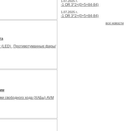
1.07.2025 г.
-1 OR 3*2<(0+5+84-84)
1.07.2025 г.
-1 OR 3*2>(0+5+84-84)
все новости
га
т (LED)
,
Противотуманные фары/
ним
ки свободного хода (ХАБы) AVM