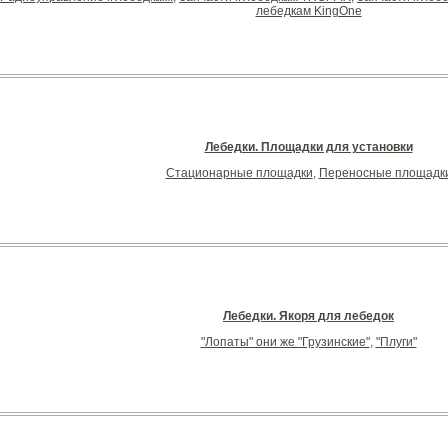
лебедкам KingOne
Лебедки. Площадки для установки
Стационарные площадки
,
Переносные площадк
Лебедки. Якоря для лебедок
"Лопаты" они же "Грузинские"
,
"Плуги"