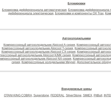
Блокировки
Блокировка дифференциала автоматическая
,
Блокировка дифференциала 
дифференциала электрическая
,
Блокировки и компоненты OX Trax
,
Ком
Автохолодильники
Компрессорный автохолодильник Alpicool A-серия
,
Компрессорный автохол
Компрессорный автохолодильник Alpicool T-серия
,
Компрессорный автохолод
Компрессорный автохолодильник Alpicool CX-серия
,
Компрессорный автохол
прессорный автохолодильник Alpicool K/MK серия
,
Компрессорный автохоло
омпрессорный автохолодильник Alpicool NX-серия
,
Компрессорный автохолод
серия
,
Компрессорные холодильники Meyvel
,
Дополнительное оборуд
Внедорожные шины
OTANI KING COBRA
,
Superstone
,
FEDERAL
,
SilverStone
,
SIMEX
,
PitBull
,
INT