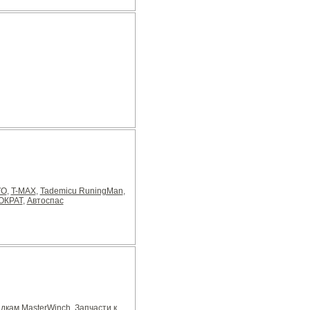
VO
,
T-MAX
,
Tademicu RuningMan
,
ОКРАТ
,
Автоспас
едкам MasterWinch
,
Запчасти к