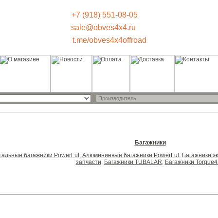
+7 (918) 551-08-05
sale@obves4x4.ru
t.me/obves4x4offroad
Багажники
тальные багажники PowerFul
,
Алюминиевые багажники PowerFul
,
Багажники э
запчасти
,
Багажники TUBALAR
,
Багажники Torque