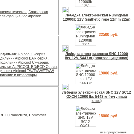
пневматическая
,
Блокировка
Лебедка электрическая RuningMan
плектующие блокировок
12000lb 12V (sinthetic rope 12mm 22m)
22500 руб.
Лебедка электрическая SNC 12000
одильник Alpicool С-серия
,
lbs, 12V, 5443 кг (влагозащищенная)
ильник Alpicool BAR серия
,
одильник Alpicool CF-серия
,
дильник ALPICOOL BD/BCD Серия
,
ильник Alpicool TW/TWW/ETWW
19000 руб.
ование и аксессуары
Лебёдка электрическая SNC 12V SC12
OXCH 12000 lbs 5443 кг (чугунный
клюз)
ERCO
,
Roadcruza
,
Comforser
18000 руб.
все предложения