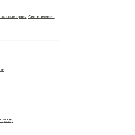
тальные тросы
,
Синтетические
ные
P (САП)