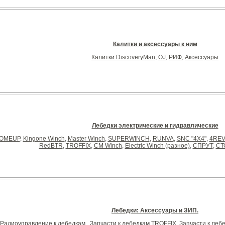
Калитки и аксессуары к ним
Калитки DiscoveryMan
,
OJ
,
РИФ
,
Аксессуары
Лебедки электрические и гидравлические
OMEUP
,
Kingone Winch
,
Master Winch
,
SUPERWINCH
,
RUNVA
,
SNC "4Х4"
,
4RE
RedBTR
,
TROFFIX
,
CM Winch
,
Electric Winch (разное)
,
СПРУТ
,
СТ
Лебедки: Аксессуары и ЗИП.
Радиоуправление к лебедкам.
,
Запчасти к лебедкам TROFFIX
,
Запчасти к леб