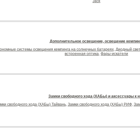
Jack
Дополнительное освещение, освещение кемпин
ономные системы освещения кемпинга на солнечных батареях
,
Диодный све
встроенная оптика
,
Фары-искатели
Замки свободного хода (ХАБы) и аксессуары к 
мки свободного хода (ХАБы) Тайвань
,
Замки свободного хода (ХАБы) РИФ
,
Зам