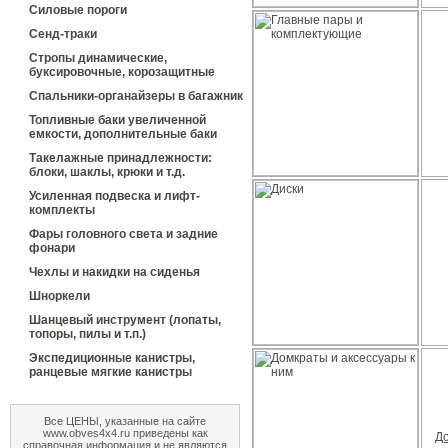
Силовые пороги
Сенд-траки
Стропы динамические,
буксировочные, корозащитные
Спальники-органайзеры в багажник
Топливные баки увеличенной
емкости, дополнительные баки
Такелажные принадлежности:
блоки, шаклы, крюки и т.д.
Усиленная подвеска и лифт-
комплекты
Фары головного света и задние
фонари
Чехлы и накидки на сиденья
Шноркели
Шанцевый инструмент (лопаты,
топоры, пилы и т.п.)
Экспедиционные канистры,
ранцевые мягкие канистры
Все ЦЕНЫ, указанные на сайте
www.obves4x4.ru приведены как
До
справочная информация и не являются