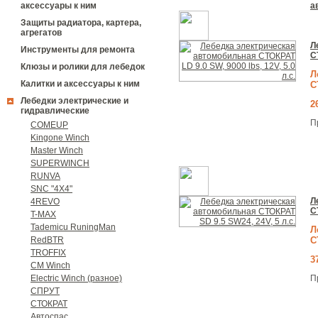
а
аксессуары к ним
Защиты радиатора, картера,
агрегатов
Л
Инструменты для ремонта
С
Клюзы и ролики для лебедок
Л
Калитки и аксессуары к ним
С
Лебедки электрические и
2
гидравлические
П
COMEUP
Kingone Winch
Master Winch
SUPERWINCH
RUNVA
SNC "4Х4"
Л
4REVO
С
T-MAX
Tademicu RuningMan
Л
С
RedBTR
TROFFIX
3
CM Winch
П
Electric Winch (разное)
СПРУТ
СТОКРАТ
Автоспас