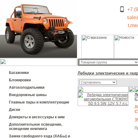
+7 (
sale
t.me
Багажники
Лебедки электрические и гид
Блокировки
Автохолодильники
Л
Внедорожные шины
С
Главные пары и комплектующие
Л
Диски
С
Домкраты и аксессуары к ним
3
Дополнительное освещение,
П
освещение кемпинга
Замки свободного хода (ХАБы) и