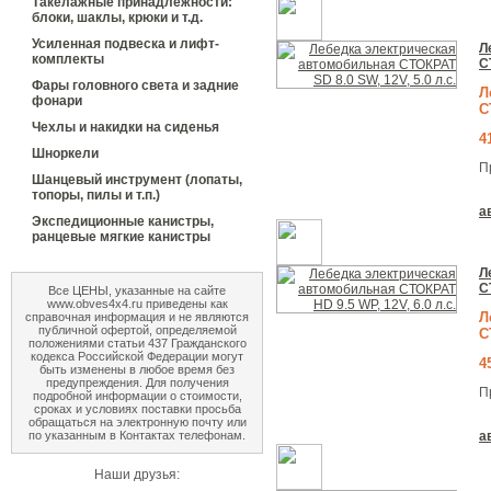
Такелажные принадлежности:
блоки, шаклы, крюки и т.д.
Усиленная подвеска и лифт-
Л
комплекты
С
Фары головного света и задние
Л
фонари
С
Чехлы и накидки на сиденья
4
Шноркели
П
Шанцевый инструмент (лопаты,
топоры, пилы и т.п.)
а
Экспедиционные канистры,
ранцевые мягкие канистры
Л
С
Все ЦЕНЫ, указанные на сайте
www.obves4x4.ru приведены как
Л
справочная информация и не являются
публичной офертой, определяемой
С
положениями статьи 437 Гражданского
кодекса Российской Федерации могут
4
быть изменены в любое время без
предупреждения. Для получения
П
подробной информации о стоимости,
сроках и условиях поставки просьба
обращаться на электронную почту или
а
по указанным в Контактах телефонам.
Наши друзья: