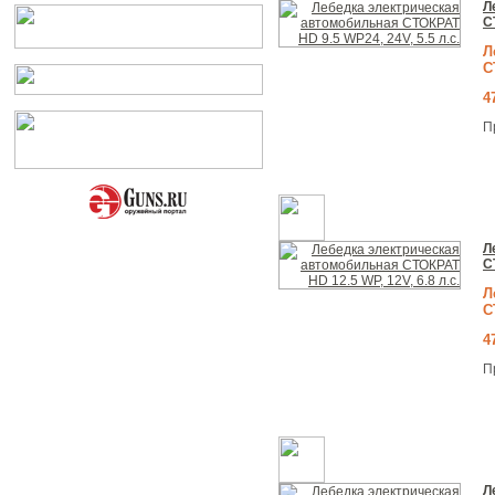
Л
С
Л
С
4
П
Л
С
Л
С
4
П
Л