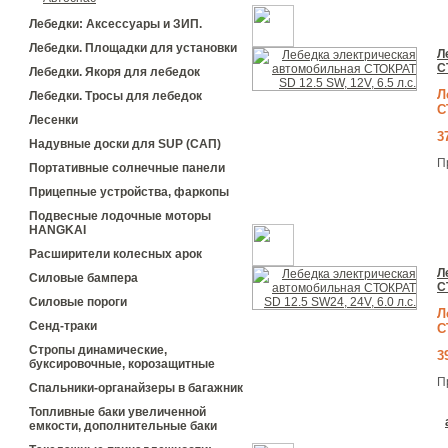
Лебедки: Аксессуары и ЗИП.
Лебедки. Площадки для установки
Л
С
Лебедки. Якоря для лебедок
Л
Лебедки. Тросы для лебедок
С
Лесенки
3
Надувные доски для SUP (САП)
П
Портативные солнечные панели
Прицепные устройства, фаркопы
Подвесные лодочные моторы
HANGKAI
Расширители колесных арок
Л
Силовые бампера
С
Силовые пороги
Л
Сенд-траки
С
Стропы динамические,
3
буксировочные, корозащитные
П
Спальники-органайзеры в багажник
Топливные баки увеличенной
емкости, дополнительные баки