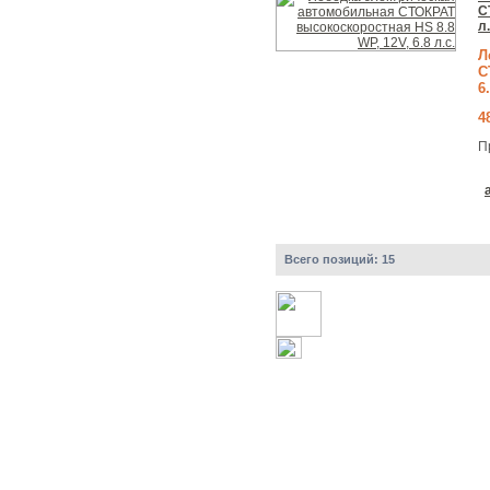
С
л.
Л
С
6
4
П
Всего позиций:
15