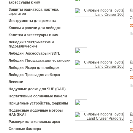
аксессуары к ним
Защиты радиатора, картера,
С
агрегатов
С
Инструменты для ремонта
2
Клюзы и ролики для лебедок
П
Калитки и аксессуары к ним
Лебедки электрические и
гидравлические
Лебедки: Аксессуары и ЗИП.
Лебедки. Площадки для установки
С
Лебедки. Якоря для лебедок
С
Лебедки. Тросы для лебедок
2
Лесенки
П
Надувные доски для SUP (САП)
Портативные солнечные панели
Прицепные устройства, фаркопы
Подвесные лодочные моторы
С
HANGKAI
С
Расширители колесных арок
Силовые бампера
2