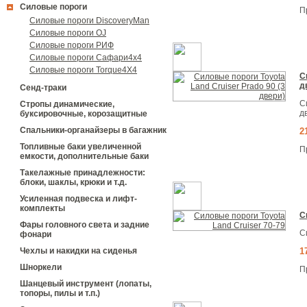
Силовые пороги
П
Силовые пороги DiscoveryMan
Силовые пороги OJ
Силовые пороги РИФ
Силовые пороги Сафари4х4
Силовые пороги Torque4X4
С
д
Сенд-траки
С
Стропы динамические,
д
буксировочные, корозащитные
Спальники-органайзеры в багажник
2
Топливные баки увеличенной
П
емкости, дополнительные баки
Такелажные принадлежности:
блоки, шаклы, крюки и т.д.
Усиленная подвеска и лифт-
комплекты
С
Фары головного света и задние
С
фонари
1
Чехлы и накидки на сиденья
Шноркели
П
Шанцевый инструмент (лопаты,
топоры, пилы и т.п.)