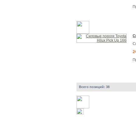
П
С
С
2
П
Всего позиций:
38