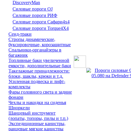
DiscoveryMan
Силовые пороги OJ
Силовые пороги РИФ
Силовые пороги Сафари4х4
Силовые пороги Torque4X4
Сенд-траки
Стропы динамические,
буксировочные, корозащитные
Спальники-органайзеры в
багажник
Топливные баки увеличенной
емкости, дополнительные баки
Такелажные принадлежности:
блоки, шаклы, крюки и т.д.
Усиленная подвеска и лифт-
комплекты
Фары головного света и задние
фонари
Чехлы и накидки на сиденья
Шноркели
Шанцевый инструмент
(лопаты, топоры, пилы и т.п.)
Экспедиционные канистры,
ранцевые мягкие канистры