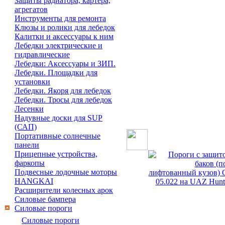
Защиты радиатора, картера,
агрегатов
Инструменты для ремонта
Клюзы и ролики для лебедок
Калитки и аксессуары к ним
Лебедки электрические и
гидравлические
Лебедки: Аксессуары и ЗИП.
Лебедки. Площадки для
установки
Лебедки. Якоря для лебедок
Лебедки. Тросы для лебедок
Лесенки
Надувные доски для SUP
(САП)
Портативные солнечные
панели
Прицепные устройства,
фаркопы
Подвесные лодочные моторы
HANGKAI
Расширители колесных арок
Силовые бампера
Силовые пороги
Силовые пороги