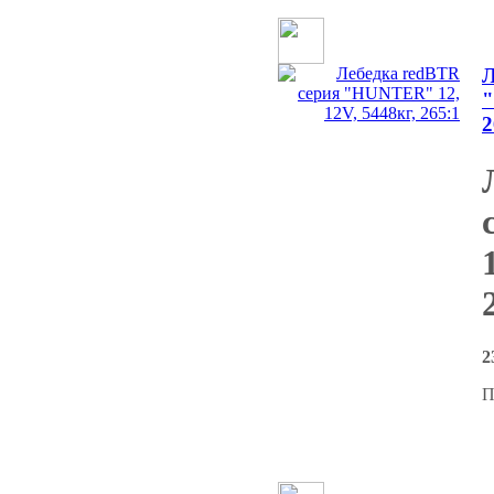
Л
"
2
2
П