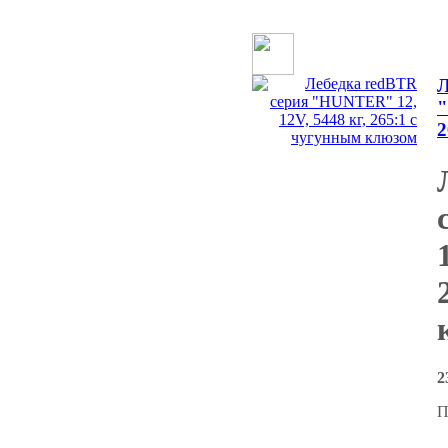
Л
"
2
2
П