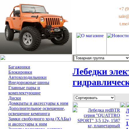
+7 (9
sale
t.me
Багажники
Лебедки элек
Блокировки
Автохолодильники
гидравличес
Внедорожные шины
Главные пары и
комплектующие
Диски
Домкраты и аксессуары к ним
Дополнительное освещение,
Л
освещение кемпинга
"
Замки свободного хода (ХАБы)
1
и аксессуары к ним