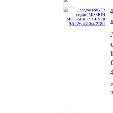
Л
I
2
П