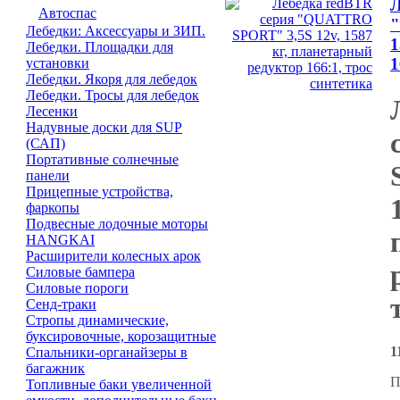
Л
Автоспас
"
Лебедки: Аксессуары и ЗИП.
1
Лебедки. Площадки для
1
установки
Лебедки. Якоря для лебедок
Лебедки. Тросы для лебедок
Лесенки
Надувные доски для SUP
(САП)
Портативные солнечные
панели
Прицепные устройства,
фаркопы
Подвесные лодочные моторы
HANGKAI
Расширители колесных арок
Силовые бампера
Силовые пороги
Сенд-траки
Стропы динамические,
буксировочные, корозащитные
1
Спальники-органайзеры в
багажник
П
Топливные баки увеличенной