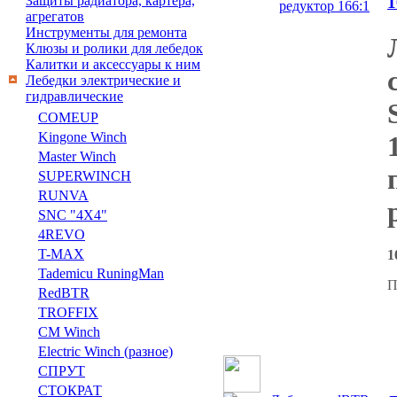
Защиты радиатора, картера,
1
агрегатов
Инструменты для ремонта
Клюзы и ролики для лебедок
Калитки и аксессуары к ним
Лебедки электрические и
гидравлические
COMEUP
Kingone Winch
Master Winch
SUPERWINCH
RUNVA
SNC "4Х4"
4REVO
T-MAX
1
Tademicu RuningMan
П
RedBTR
TROFFIX
CM Winch
Electric Winch (разное)
СПРУТ
СТОКРАТ