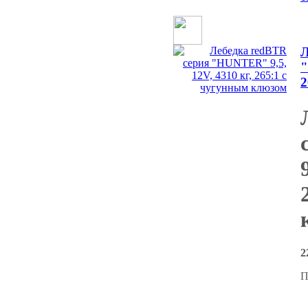
Л
"
2
2
П