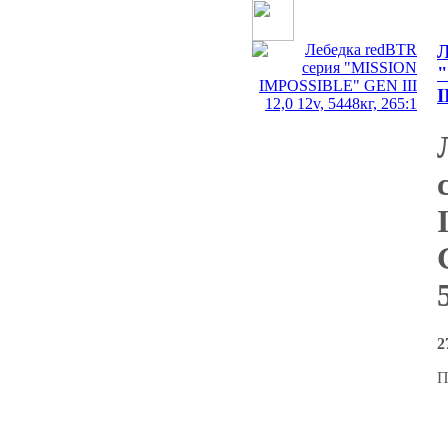
Л
I
2
П