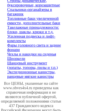
Стропы динамические,
буксировочные, корозащитные
Спальники-органайзеры в
багажник
Топливные баки увеличенной
емкости, дополнительные баки
Такелажные принадлежности:
блоки, шаклы, крюки и т.д.
Усиленная подвеска и лифт-
комплекты
Фары головного света и задние
фонари
Чехлы и накидки на сиденья
Шноркели
Шанцевый инструмент
(лопаты, топоры, пилы и т.п.)
Экспедиционные канистры,
ранцевые мягкие канистры
Все ЦЕНЫ, указанные на сайте
www.obves4x4.ru приведены как
справочная информация и не
являются публичной офертой,
определяемой положениями статьи
437 Гражданского кодекса
Российской Федерации могут быть