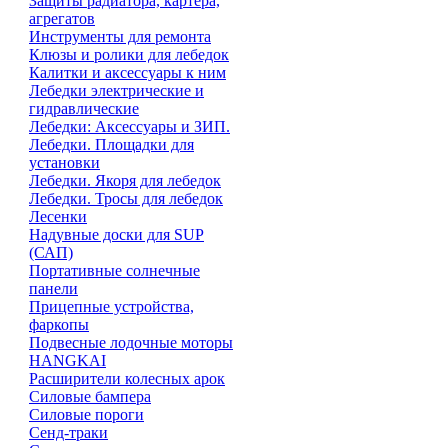
Защиты радиатора, картера,
агрегатов
Инструменты для ремонта
Клюзы и ролики для лебедок
Калитки и аксессуары к ним
Лебедки электрические и
гидравлические
Лебедки: Аксессуары и ЗИП.
Лебедки. Площадки для
установки
Лебедки. Якоря для лебедок
Лебедки. Тросы для лебедок
Лесенки
Надувные доски для SUP
(САП)
Портативные солнечные
панели
Прицепные устройства,
фаркопы
Подвесные лодочные моторы
HANGKAI
Расширители колесных арок
Силовые бампера
Силовые пороги
Сенд-траки