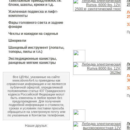
Л
Такелажные принадлежности:
2
блоки, шаклы, крюки и т.д.
Усиленная подвеска и лифт-
Л
комплекты
2
Фары головного света и задние
3
фонари
П
Чехлы и накидки на сиденья
Шноркели
Шанцевый инструмент (лопаты,
топоры, пилы и т.п.)
Экспедиционные канистры,
ранцевые мягкие канистры
Л
3
Л
Все ЦЕНЫ, указанные на сайте
3
www.obves4x4.ru приведены как
справочная информация и не являются
публичной офертой, определяемой
3
положениями статьи 437 Гражданского
кодекса Российской Федерации могут
П
быть изменены в любое время без
предупреждения. Для получения
подробной информации о стоимости,
сроках и условиях поставки просьба
обращаться на электронную почту или
по указанным в Контактах телефонам.
Л
Наши друзья:
R