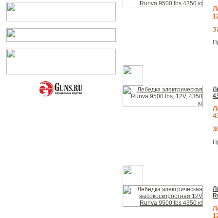
Л
1
3
П
Л
4
Л
4
3
П
Л
R
Л
1