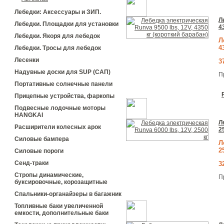
Лебедки: Аксессуары и ЗИП.
Л
Лебедки. Площадки для установки
4
Лебедки. Якоря для лебедок
Л
4
Лебедки. Тросы для лебедок
Лесенки
3
Надувные доски для SUP (САП)
П
Портативные солнечные панели
Прицепные устройства, фаркопы
Подвесные лодочные моторы
HANGKAI
Л
Расширители колесных арок
2
Силовые бампера
Л
2
Силовые пороги
Сенд-траки
3
Стропы динамические,
П
буксировочные, корозащитные
Спальники-органайзеры в багажник
Топливные баки увеличенной
емкости, дополнительные баки