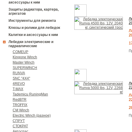
аксессуары к ним
Защиты радиатора, картера,
агрегатов
Л
Инструменты для ремонта
2
Клюзы и ролики для лебедок
Л
Калитки и аксессуары к ним
2
Лебедки электрические и
1
гидравлические
П
COMEUP
Kingone Winch
Master Winch
SUPERWINCH
RUNVA
SNC "4Х4"
Л
4REVO
2
T-MAX
Tademicu RuningMan
Л
2
RedBTR
TROFFIX
2
CM Winch
П
Electric Winch (разное)
СПРУТ
СТОКРАТ
Автоспас