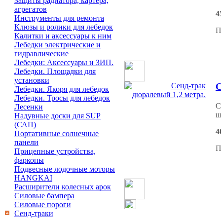
Защиты радиатора, картера,
агрегатов
4
Инструменты для ремонта
Клюзы и ролики для лебедок
П
Калитки и аксессуары к ним
Лебедки электрические и
гидравлические
Лебедки: Аксессуары и ЗИП.
Лебедки. Площадки для
установки
С
Лебедки. Якоря для лебедок
Лебедки. Тросы для лебедок
С
Лесенки
ш
Надувные доски для SUP
(САП)
4
Портативные солнечные
панели
П
Прицепные устройства,
фаркопы
Подвесные лодочные моторы
HANGKAI
Расширители колесных арок
Силовые бампера
Силовые пороги
Сенд-траки