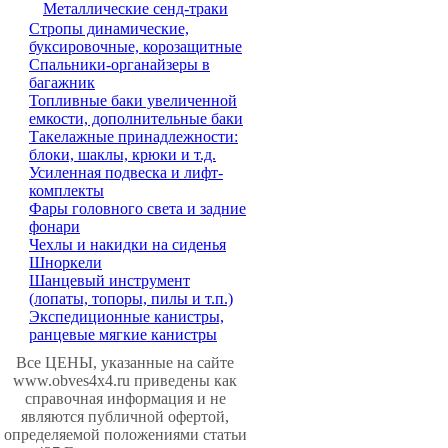
Металлические сенд-траки
Стропы динамические,
буксировочные, корозащитные
Спальники-органайзеры в
багажник
Топливные баки увеличенной
емкости, дополнительные баки
Такелажные принадлежности:
блоки, шаклы, крюки и т.д.
Усиленная подвеска и лифт-
комплекты
Фары головного света и задние
фонари
Чехлы и накидки на сиденья
Шноркели
Шанцевый инструмент
(лопаты, топоры, пилы и т.п.)
Экспедиционные канистры,
ранцевые мягкие канистры
Все ЦЕНЫ, указанные на сайте
www.obves4x4.ru приведены как
справочная информация и не
являются публичной офертой,
определяемой положениями статьи