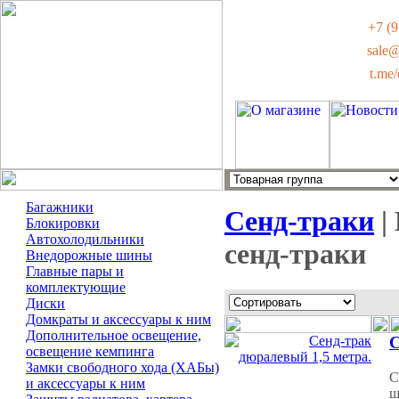
+7 (9
sale
t.me
Багажники
Сенд-траки
|
Блокировки
Автохолодильники
сенд-траки
Внедорожные шины
Главные пары и
комплектующие
Диски
Домкраты и аксессуары к ним
Дополнительное освещение,
С
освещение кемпинга
Замки свободного хода (ХАБы)
С
и аксессуары к ним
ш