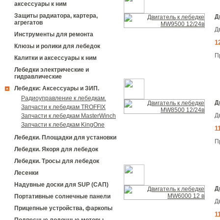
аксессуары к ним
Защиты радиатора, картера,
Д
агрегатов
Д
Инструменты для ремонта
1
Клюзы и ролики для лебедок
П
Калитки и аксессуары к ним
Лебедки электрические и
гидравлические
Лебедки: Аксессуары и ЗИП.
Радиоуправление к лебедкам.
Д
Запчасти к лебедкам TROFFIX
Д
Запчасти к лебедкам MasterWinch
Запчасти к лебедкам KingOne
1
Лебедки. Площадки для установки
П
Лебедки. Якоря для лебедок
Лебедки. Тросы для лебедок
Лесенки
Надувные доски для SUP (САП)
Д
Портативные солнечные панели
Д
Прицепные устройства, фаркопы
1