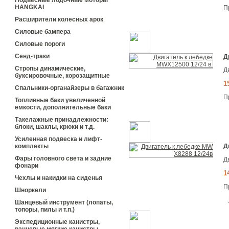
Подвесные лодочные моторы
HANGKAI
П
Расширители колесных арок
Силовые бампера
Силовые пороги
Сенд-траки
Д
Стропы динамические,
Д
буксировочные, корозащитные
1
Спальники-органайзеры в багажник
П
Топливные баки увеличенной
емкости, дополнительные баки
Такелажные принадлежности:
блоки, шаклы, крюки и т.д.
Усиленная подвеска и лифт-
Д
комплекты
Фары головного света и задние
Д
фонари
1
Чехлы и накидки на сиденья
П
Шноркели
Шанцевый инструмент (лопаты,
топоры, пилы и т.п.)
Экспедиционные канистры,