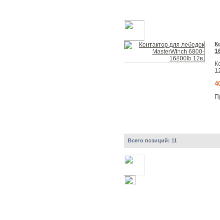
К
1
К
1
4
П
Всего позиций:
11