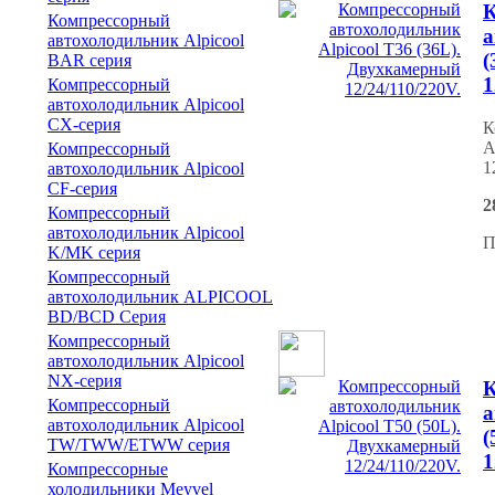
К
Компрессорный
а
автохолодильник Alpicool
(
BAR серия
1
Компрессорный
автохолодильник Alpicool
CX-серия
К
A
Компрессорный
1
автохолодильник Alpicool
CF-серия
2
Компрессорный
автохолодильник Alpicool
П
K/MK серия
Компрессорный
автохолодильник ALPICOOL
BD/BCD Серия
Компрессорный
автохолодильник Alpicool
NX-серия
К
Компрессорный
а
автохолодильник Alpicool
(
TW/TWW/ETWW серия
1
Компрессорные
холодильники Meyvel