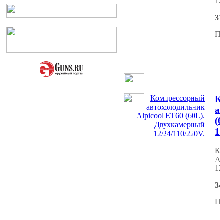
1
3
П
К
а
(
1
К
A
1
3
П