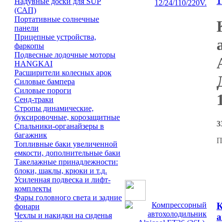
1
Надувные доски для SUP
(САП)
Портативные солнечные
панели
Прицепные устройства,
фаркопы
Подвесные лодочные моторы
HANGKAI
Расширители колесных арок
Силовые бампера
Силовые пороги
Сенд-траки
Стропы динамические,
буксировочные, корозащитные
3
Спальники-органайзеры в
багажник
П
Топливные баки увеличенной
емкости, дополнительные баки
Такелажные принадлежности:
блоки, шаклы, крюки и т.д.
Усиленная подвеска и лифт-
комплекты
Фары головного света и задние
К
фонари
Чехлы и накидки на сиденья
а