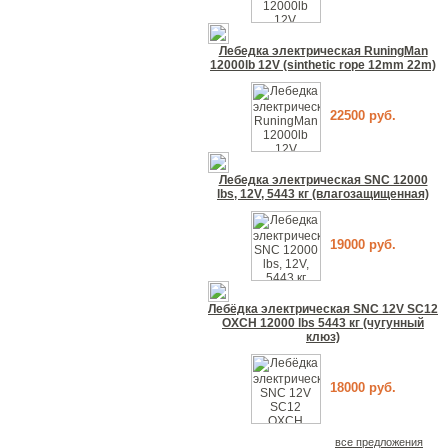
Лебедка электрическая RuningMan
12000lb 12V (sinthetic rope 12mm 22m)
22500 руб.
Лебедка электрическая SNC 12000
lbs, 12V, 5443 кг (влагозащищенная)
19000 руб.
Лебёдка электрическая SNC 12V SC12
OXCH 12000 lbs 5443 кг (чугунный
клюз)
18000 руб.
все предложения