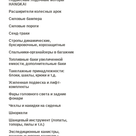
Подвесные лодочные моторы
HANGKAI
Расширители колесных арок
Силовые бампера
Силовые пороги
Сенд-траки
Стропы динамические,
буксировочные, корозащитные
Спальники-органайзеры в багажник
Топливные баки увеличенной
емкости, дополнительные баки
Такелажные принадлежности:
блоки, шаклы, крюки и т.д.
Усиленная подвеска и лифт-
комплекты
Фары головного света и задние
фонари
Чехлы и накидки на сиденья
Шноркели
Шанцевый инструмент (лопаты,
топоры, пилы и т.п.)
Экспедиционные канистры,