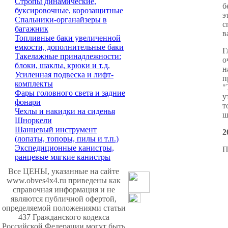
Стропы динамические,
б
буксировочные, корозащитные
э
Спальники-органайзеры в
с
багажник
в
Топливные баки увеличенной
емкости, дополнительные баки
Г
Такелажные принадлежности:
о
блоки, шаклы, крюки и т.д.
н
Усиленная подвеска и лифт-
п
комплекты
"
Фары головного света и задние
у
фонари
т
Чехлы и накидки на сиденья
ш
Шноркели
Шанцевый инструмент
2
(лопаты, топоры, пилы и т.п.)
Экспедиционные канистры,
П
ранцевые мягкие канистры
Все ЦЕНЫ, указанные на сайте
www.obves4x4.ru приведены как
справочная информация и не
являются публичной офертой,
определяемой положениями статьи
437 Гражданского кодекса
Российской Федерации могут быть