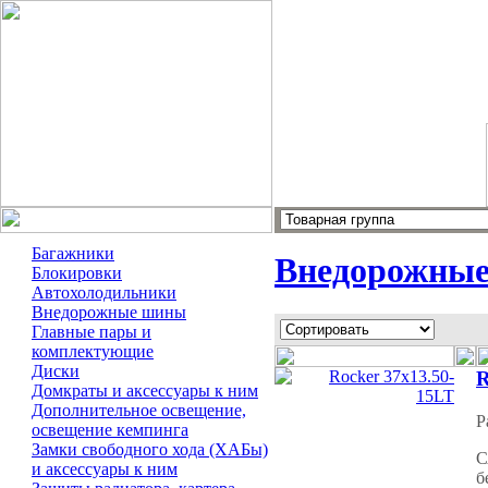
Багажники
Внедорожны
Блокировки
Автохолодильники
Внедорожные шины
Главные пары и
комплектующие
Диски
R
Домкраты и аксессуары к ним
Дополнительное освещение,
Р
освещение кемпинга
Замки свободного хода (ХАБы)
С
и аксессуары к ним
б