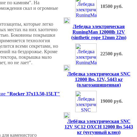
ие по камням". На
18500 руб.
омождения скал и огромные
тозацепы, которые легко
Лебедка электрическая
ых местах на них хаотично
RuningMan 12000lb 12V
остью. Боковины покрышки
(sinthetic rope 12mm 22m)
применяется технология
делится всеми секретами, но
ений на бездорожье. Кроме
22500 руб.
ротектора, покрышка мало
ет, но не лает".
Лебедка электрическая SNC
12000 lbs, 12V, 5443 кг
(влагозащищенная)
ние
"Rocker 37x13.50-15LT"
19000 руб.
Лебёдка электрическая SNC
12V SC12 OXCH 12000 lbs 5443
кг (чугунный клюз)
 для каменистого