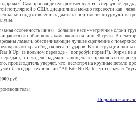
ездорожья. Сам производитель рекомендует ее в первую очередь 
той популярной в США дисциплины можно перевести как "лазан
пециально подготовленных джипах спортсмены штурмуют нагр
алуны.
лавная особенность шины - большие несимметричные блоки-грун
чищаются от набившихся камешков и налипшей грязи. В некотор
арезаны ламели, обеспечивающие лучшее сцепление с поверхн
редохраняют края обода колеса от ударов. В конструкции шины 
Tear It Up" (в вольном переводе - "попробуй порви!"). Фирма не 
тверждает, что модель надежно защищена от проколов и поврежд
ого, производитель уверяет, что, несмотря на крупные детали п
умит благодаря технологии "All Bite No Bark", что означает "куса
0000
руб.
роизводитель:
Подробное описа