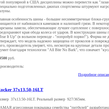
той популярной в США дисциплины можно перевести как "лазан
пециально подготовленных джипах спортсмены штурмуют нагр
алуны.
лавная особенность шины - большие несимметричные блоки-грун
чищаются от набившихся камешков и налипшей грязи. В некотор
арезаны ламели, обеспечивающие лучшее сцепление с поверхн
редохраняют края обода колеса от ударов. В конструкции шины 
Tear It Up" (в вольном переводе - "попробуй порви!"). Фирма не 
тверждает, что модель надежно защищена от проколов и поврежд
ого, производитель уверяет, что, несмотря на крупные детали п
умит благодаря технологии "All Bite No Bark", что означает "куса
9500
руб.
роизводитель:
Подробное описа
ocker 37x13.50-16LT
азмер 37x13.50-16LT. Реальный размер 927/365мм.
АМАЯ агрессивная покрышка семейства "питбулей" разработана