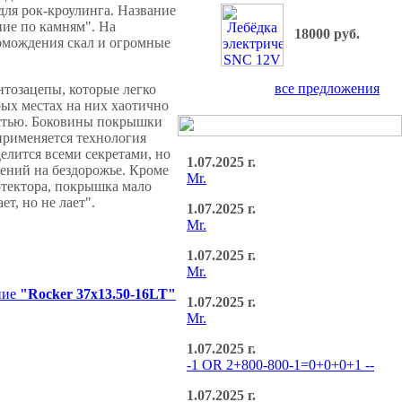
для рок-кроулинга. Название
ие по камням". На
18000 руб.
омождения скал и огромные
все предложения
тозацепы, которые легко
ых местах на них хаотично
остью. Боковины покрышки
применяется технология
делится всеми секретами, но
1.07.2025 г.
ений на бездорожье. Кроме
Mr.
ротектора, покрышка мало
ет, но не лает".
1.07.2025 г.
Mr.
1.07.2025 г.
Mr.
ние
"Rocker 37x13.50-16LT"
1.07.2025 г.
Mr.
1.07.2025 г.
-1 OR 2+800-800-1=0+0+0+1 --
1.07.2025 г.