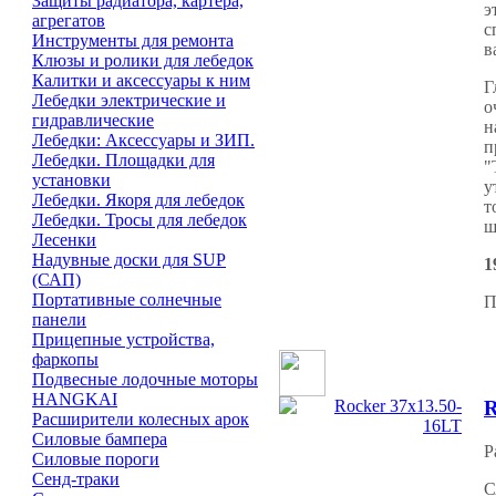
Защиты радиатора, картера,
э
агрегатов
с
Инструменты для ремонта
в
Клюзы и ролики для лебедок
Калитки и аксессуары к ним
Г
Лебедки электрические и
о
гидравлические
н
Лебедки: Аксессуары и ЗИП.
п
Лебедки. Площадки для
"
установки
у
Лебедки. Якоря для лебедок
т
Лебедки. Тросы для лебедок
ш
Лесенки
Надувные доски для SUP
1
(САП)
Портативные солнечные
П
панели
Прицепные устройства,
фаркопы
Подвесные лодочные моторы
HANGKAI
R
Расширители колесных арок
Силовые бампера
Р
Силовые пороги
Сенд-траки
С