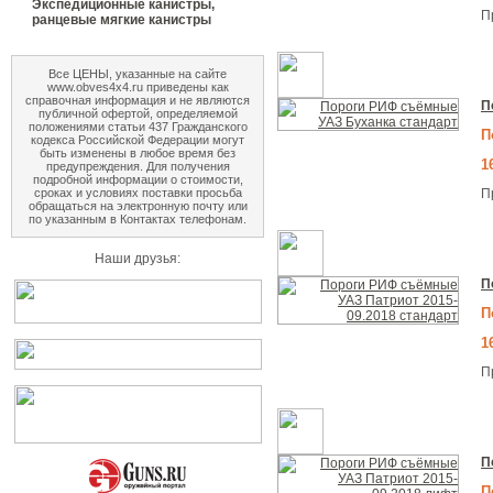
Экспедиционные канистры,
П
ранцевые мягкие канистры
Все ЦЕНЫ, указанные на сайте
www.obves4x4.ru приведены как
справочная информация и не являются
П
публичной офертой, определяемой
положениями статьи 437 Гражданского
П
кодекса Российской Федерации могут
быть изменены в любое время без
1
предупреждения. Для получения
подробной информации о стоимости,
П
сроках и условиях поставки просьба
обращаться на электронную почту или
по указанным в Контактах телефонам.
Наши друзья:
П
П
1
П
П
П