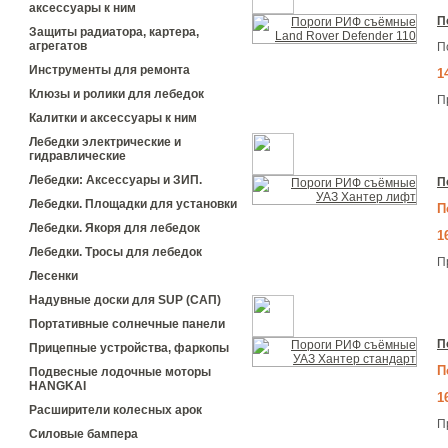
аксессуары к ним
П
Защиты радиатора, картера,
агрегатов
П
Инструменты для ремонта
1
Клюзы и ролики для лебедок
П
Калитки и аксессуары к ним
Лебедки электрические и
гидравлические
Лебедки: Аксессуары и ЗИП.
П
Лебедки. Площадки для установки
П
Лебедки. Якоря для лебедок
1
Лебедки. Тросы для лебедок
П
Лесенки
Надувные доски для SUP (САП)
Портативные солнечные панели
П
Прицепные устройства, фаркопы
П
Подвесные лодочные моторы
HANGKAI
1
Расширители колесных арок
П
Силовые бампера