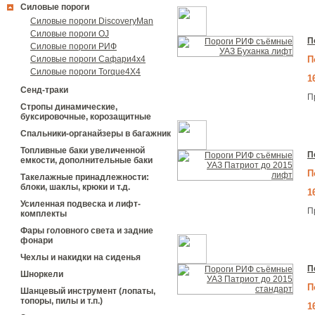
Силовые пороги
Силовые пороги DiscoveryMan
Силовые пороги OJ
П
Силовые пороги РИФ
П
Силовые пороги Сафари4х4
Силовые пороги Torque4X4
1
Сенд-траки
П
Стропы динамические,
буксировочные, корозащитные
Спальники-органайзеры в багажник
Топливные баки увеличенной
П
емкости, дополнительные баки
П
Такелажные принадлежности:
блоки, шаклы, крюки и т.д.
1
Усиленная подвеска и лифт-
П
комплекты
Фары головного света и задние
фонари
Чехлы и накидки на сиденья
П
Шноркели
П
Шанцевый инструмент (лопаты,
топоры, пилы и т.п.)
1