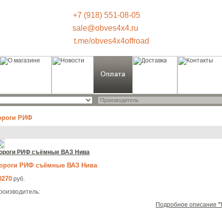
+7 (918) 551-08-05
sale@obves4x4.ru
t.me/obves4x4offroad
ороги РИФ
ороги РИФ съёмные ВАЗ Нива
ороги РИФ съёмные ВАЗ Нива
0270
руб.
роизводитель:
Подробное описание
"