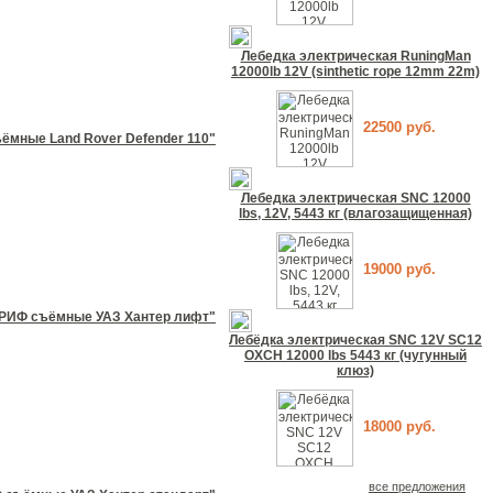
Лебедка электрическая RuningMan
12000lb 12V (sinthetic rope 12mm 22m)
22500 руб.
ёмные Land Rover Defender 110"
Лебедка электрическая SNC 12000
lbs, 12V, 5443 кг (влагозащищенная)
19000 руб.
 РИФ съёмные УАЗ Хантер лифт"
Лебёдка электрическая SNC 12V SC12
OXCH 12000 lbs 5443 кг (чугунный
клюз)
18000 руб.
все предложения