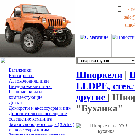
+7 (9
sale
t.me
Багажники
Шноркели
|
Ш
Блокировки
Автохолодильники
LLDPE, стек
Внедорожные шины
Главные пары и
другие
| Шно
комплектующие
Диски
"Буханка"
Домкраты и аксессуары к ним
Дополнительное освещение,
освещение кемпинга
Замки свободного хода (ХАБы)
и аксессуары к ним