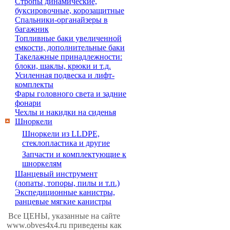
Стропы динамические,
буксировочные, корозащитные
Спальники-органайзеры в
багажник
Топливные баки увеличенной
емкости, дополнительные баки
Такелажные принадлежности:
блоки, шаклы, крюки и т.д.
Усиленная подвеска и лифт-
комплекты
Фары головного света и задние
фонари
Чехлы и накидки на сиденья
Шноркели
Шноркели из LLDPE,
стеклопластика и другие
Запчасти и комплектующие к
шноркелям
Шанцевый инструмент
(лопаты, топоры, пилы и т.п.)
Экспедиционные канистры,
ранцевые мягкие канистры
Все ЦЕНЫ, указанные на сайте
www.obves4x4.ru приведены как