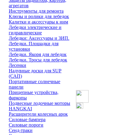
Защиты радиатора, картера,
агрегатов
Инструменты для ремонта
Клюзы и ролики для лебедок
Калитки и аксессуары к ним
Лебедки электрические и
гидравлические
Лебедки: Аксессуары и ЗИП.
Лебедки. Площадки для
установки
Лебедки. Якоря для лебедок
Лебедки. Тросы для лебедок
Лесенки
Надувные доски для SUP
(САП)
Портативные солнечные
панели
Прицепные устройства,
фаркопы
Подвесные лодочные моторы
HANGKAI
Расширители колесных арок
Силовые бампера
Силовые пороги
Сенд-траки